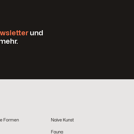
wsletter
und
mehr.
he Formen
Naive Kunst
Fauna