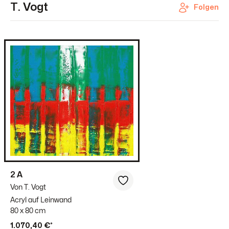
T. Vogt
Folgen
2 A
Von T. Vogt
Acryl auf Leinwand
80 x 80 cm
1.070,40 €*