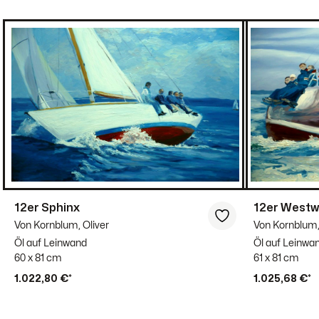
12er Sphinx
12er Westw
Von Kornblum, Oliver
Von Kornblum,
Öl auf Leinwand
Öl auf Leinwa
60 x 81 cm
61 x 81 cm
1.022,80 €*
1.025,68 €*