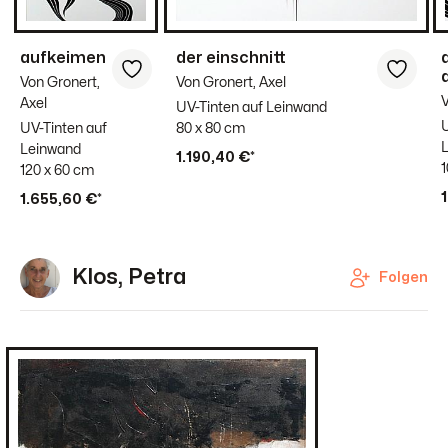
aufkeimen
der einschnitt
Von Gronert,
Von Gronert, Axel
V
Axel
UV-Tinten auf Leinwand
U
UV-Tinten auf
80 x 80 cm
Leinwand
1.190,40 €*
1
120 x 60 cm
1.655,60 €*
Klos, Petra
Folgen