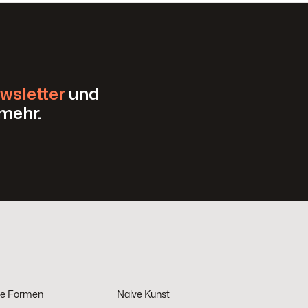
wsletter
und
mehr.
he Formen
Naive Kunst