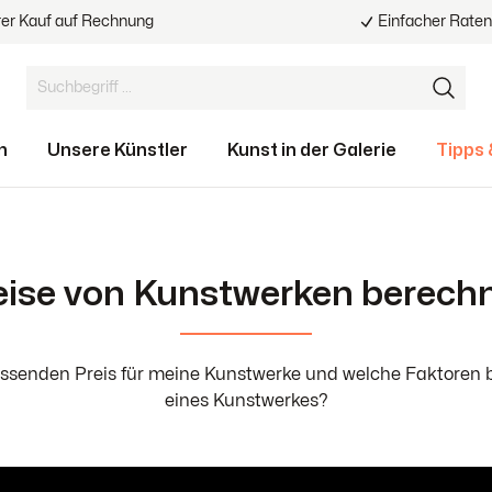
rer Kauf auf Rechnung
Einfacher Rate
n
Unsere Künstler
Kunst in der Galerie
Tipps 
eise von Kunstwerken berech
ormate
ot
ller
and reparieren
Von 100 bis 500 €
Virtueller Mietplan
Neuzugänge
Verzogene Keilrahmen
Referenzen
reparieren
als 3000 €
assenden Preis für meine Kunstwerke und welche Faktoren
tenfugenrahmen selber
Erfolgreiches Kunstin
eines Kunstwerkes?
ngsstellung für Künstler
Leinwand selber bauen 