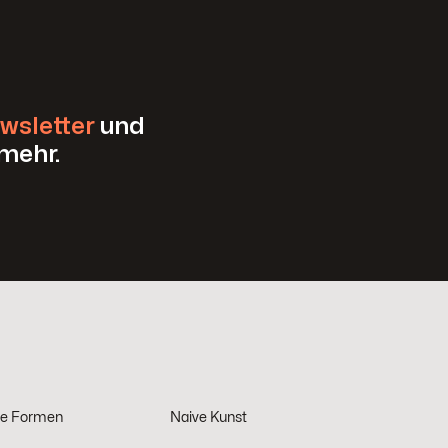
wsletter
und
mehr.
he Formen
Naive Kunst