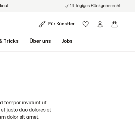
nkauf
14-tägiges Rückgaberecht
Für Künstler
& Tricks
Über uns
Jobs
Von 500 bis 1000 €
Raumbeispiele
Seit vielen Jahren bewährt
Richtige Handhabung von
News
Leinwänden
od tempor invidunt ut
vestment
Wirkung von Kunst im
et justo duo dolores et
Unternehmen
m dolor sit amet.
in 3