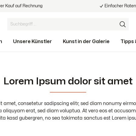
rer Kauf auf Rechnung
Einfacher Rate
n
Unsere Künstler
Kunst in der Galerie
Tipps 
Lorem Ipsum dolor sit amet
ormate
ot
ller
and reparieren
Von 100 bis 500 €
Virtueller Mietplan
Neuzugänge
Verzogene Keilrahmen
Referenzen
reparieren
als 3000 €
t amet, consetetur sadipscing elitr, sed diam nonumy eirm
tenfugenrahmen selber
Erfolgreiches Kunstin
 aliquyam erat, sed diam voluptua. At vero eos et accusam 
lita kasd gubergren, no sea takimata sanctus est Lorem ipsu
ngsstellung für Künstler
Leinwand selber bauen 