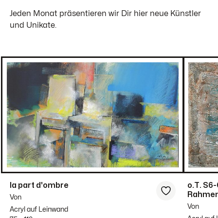
Jeden Monat präsentieren wir Dir hier neue Künstler
und Unikate.
la part d'ombre
o.T. S6
Rahmen 
Von
Von
Acryl auf Leinwand