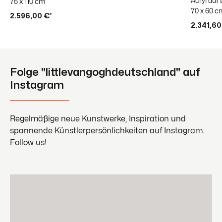
Acryl auf
75 x 110 cm
70 x 60 
2.596,00 €*
2.341,60
Folge "littlevangoghdeutschland" auf
Instagram
Regelmäßige neue Kunstwerke, Inspiration und
spannende Künstlerpersönlichkeiten auf Instagram.
Follow us!